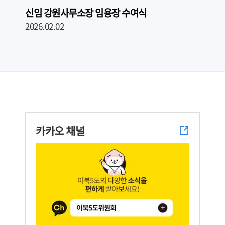
신임 강원사무소장 임용장 수여식
이
2026.02.02
임
20
카카오 채널