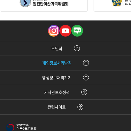
인
유
블
스
튜
로
타
브
그
그
램
도민회
개인정보처리방침
영상정보처리기기
저작권보호정책
관련사이트