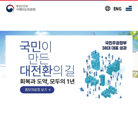
주요메뉴 바로가기
본문 바로가기
푸터 바로가기
ENG
알림판
이북5도위원회의 주요소식을 모았습니다
즐겨찾는 메뉴