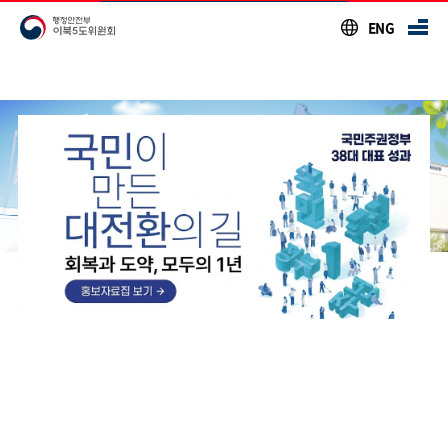
주요메뉴 바로가기
본문 바로가기
푸터 바로가기
ENG
알림판
이북5도위원회의 주요소식을 모았습니다
즐겨찾는 메뉴