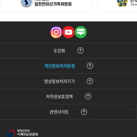
인
유
블
스
튜
로
타
브
그
그
램
도민회
개인정보처리방침
영상정보처리기기
저작권보호정책
관련사이트