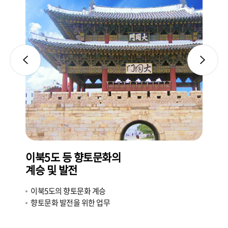
이북5도 등 향토문화의
이
계승 및 발전
지
이북5도의 향토문화 계승
향토문화 발전을 위한 업무