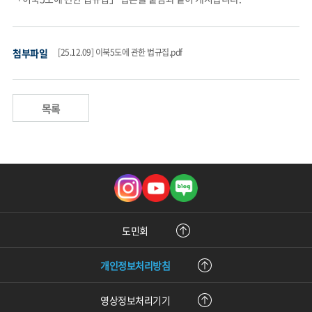
법령정보
첨부파일
[25.12.09] 이북5도에 관한 법규집.pdf
목록
인
유
블
스
튜
로
타
브
그
그
램
도민회
개인정보처리방침
영상정보처리기기