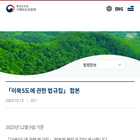
본문 바로가기
ENG
법령정보
공지사항
행사안내
「이북5도에 관한 법규집」 합본
이북5도소식
2025.12.15
221
시도사무소소식
입주기관 소식
영상자료실
2025년 12월 9일 기준
이북5도 자료실
「이북5도에 관한 법규집」 합본을 붙임과 같이 게시합니다.
통합자료실